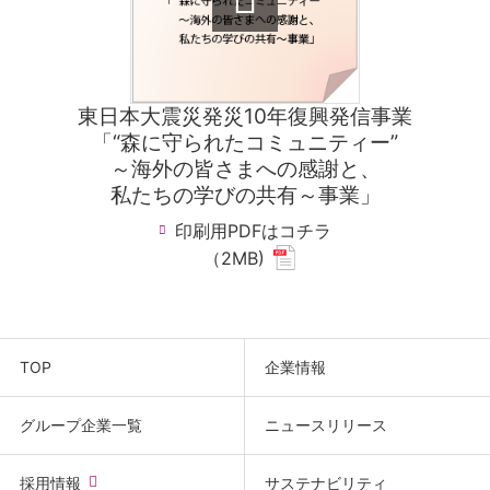
東日本大震災発災10年復興発信事業
「“森に守られたコミュニティー”
～海外の皆さまへの感謝と、
私たちの学びの共有～事業」
印刷用PDFはコチラ
(new
（2MB)
window.
for
pdf
file.)
TOP
企業情報
グループ企業一覧
ニュースリリース
(new
採用情報
サステナビリティ