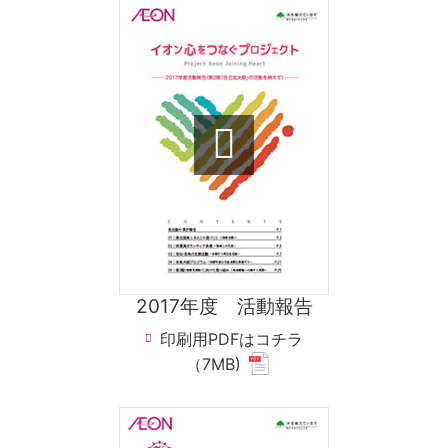
for
pdf
file.)
2017年度 活動報告
印刷用PDFはコチラ
(new
（7MB)
window.
for
pdf