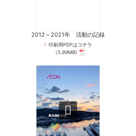
2012～2021年 活動の記録
印刷用PDFはコチラ
(new
（5.99MB)
window.
for
pdf
file.)