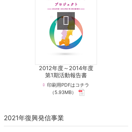
2012年度～2014年度
第1期活動報告書
印刷用PDFはコチラ
(new
（5.93MB）
window.
for
pdf
2021年復興発信事業
file.)