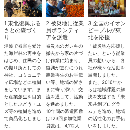
1.東北復興ふる
2.被災地に従業
3.全国のイオン
さとの森づく
員ボランティ
ピープルが東
り
アを派遣
北を応援
津波で被害を受け
被災地のガレキの
「被災地を応援し
た海岸林の再生を
撤去から家の片づ
たい」という従業
はじめ、住民の心
け作業に始まり、
員の想いから、各
の拠り所としての
復興が進むにつれ
社が様々な活動を
神社、コミュニテ
農業再生のお手伝
展開しました。
ィ広場などに植樹
い等、地域の皆さ
また、2016年か
をしています。ま
まに寄り添い、交
らは地域課題の解
た産業創生を目的
流を通して、活動
決を支援する「未
としたぶどう・ユ
を進めました。
来共創プログラ
ズ等の植樹も進め
10年間の派遣回数
ム」も進め、地域
て商品化もしまし
は123回参加従業
の活性化のお手伝
た。
員数は、4,112人
いをしました。