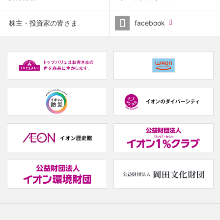
window.)
(new
株主・投資家の皆さま
facebook
window.)
(new
(
window.)
w
(new
(new
window.)
window.)
(
w
(new
(
window.)
w