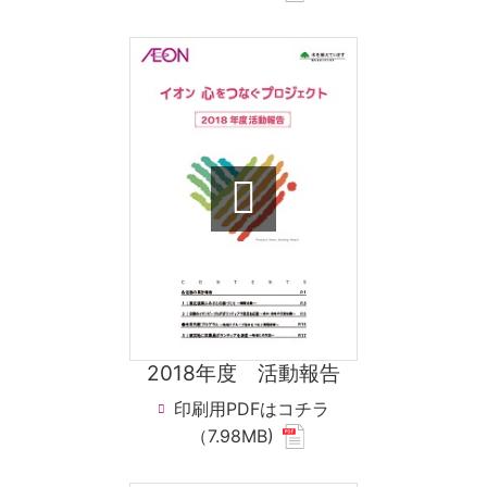
window.
for
pdf
file.)
2018年度 活動報告
印刷用PDFはコチラ
(new
（7.98MB)
window.