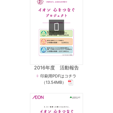
file.)
2016年度 活動報告
印刷用PDFはコチラ
(new
（13.54MB）
window.
for
pdf
file.)