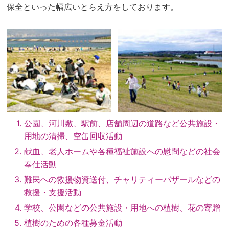
保全といった幅広いとらえ方をしております。
公園、河川敷、駅前、店舗周辺の道路など公共施設・
用地の清掃、空缶回収活動
献血、老人ホームや各種福祉施設への慰問などの社会
奉仕活動
難民への救援物資送付、チャリティーバザールなどの
救援・支援活動
学校、公園などの公共施設・用地への植樹、花の寄贈
植樹のための各種募金活動