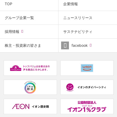
TOP
企業情報
グループ企業一覧
ニュースリリース
(new
採用情報
サステナビリティ
window.)
(new
株主・投資家の皆さま
facebook
window.)
(new
(
window.)
w
(new
(new
window.)
window.)
(
w