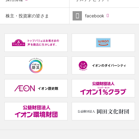
window.)
(new
株主・投資家の皆さま
facebook
window.)
(new
(
window.)
w
(new
(new
window.)
window.)
(
w
(new
(
window.)
w