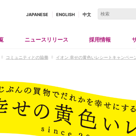
キ
JAPANESE
ENGLISH
中文
ー
ワ
ー
覧
ニュースリリース
採用情報
(new
ド
window.)
で
コミュニティとの協働
イオン 幸せの黄色いレシートキャンペー
検
索