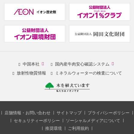
(
w
(new
(
window.)
w
(new
(new
中国本社
国内産牛肉安心確認システム
window.)
window.)
放射性物質情報
ミネラルウォーターの検査について
店舗情報・お問い合わせ
サイトマップ
プライバシーポリシー
セキュリティーポリシー
ソーシャルメディアについて
推奨環境
ご利用規約