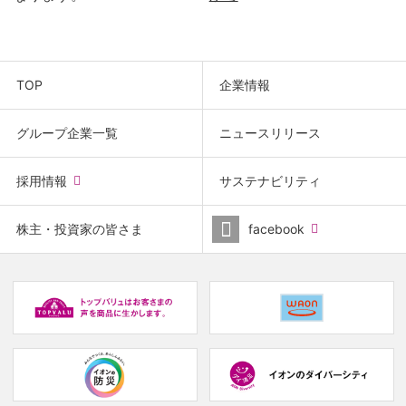
TOP
企業情報
グループ企業一覧
ニュースリリース
(new
採用情報
サステナビリティ
window.)
(new
株主・投資家の皆さま
facebook
window.)
(new
(
window.)
w
(new
(new
window.)
window.)