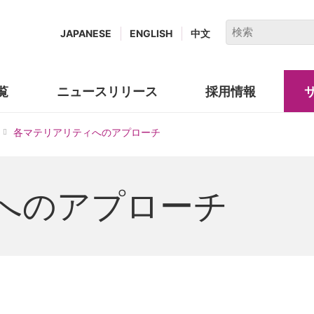
キ
JAPANESE
ENGLISH
中文
ー
ワ
ー
覧
ニュースリリース
採用情報
(new
ド
window.)
で
各マテリアリティへのアプローチ
検
索
へのアプローチ