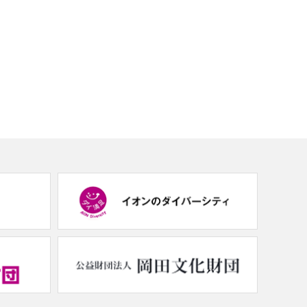
(new
(new
window.)
window.)
(new
(new
window.)
window.