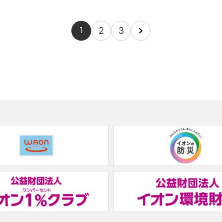
1
2
3
(new
window.)
(new
window.)