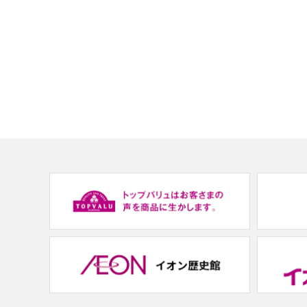
(new
window.)