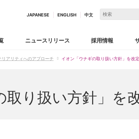
キ
JAPANESE
ENGLISH
中文
ー
ワ
ー
覧
ニュースリリース
採用情報
(new
ド
window.)
で
テリアリティへのアプローチ
イオン「ウナギの取り扱い方針」を改
検
索
の取り扱い方針」を