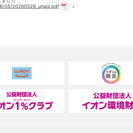
しました
26/05/20260528_unagi.pdf
(new
window.)
(new
window.)