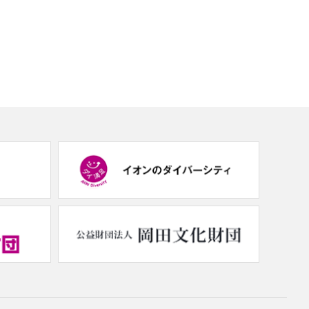
(new
(new
window.)
window.)
(new
(new
window.)
window.