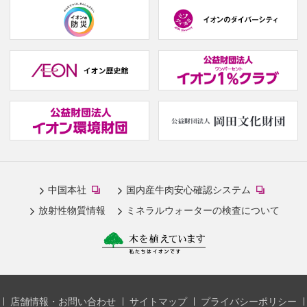
(new
(new
window.)
window.)
(
w
(new
(
window.)
w
(new
(new
中国本社
国内産牛肉安心確認システム
window.)
window.)
放射性物質情報
ミネラルウォーターの検査について
店舗情報・お問い合わせ
サイトマップ
プライバシーポリシー