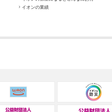
イオンの業績
(new
window.)
(new