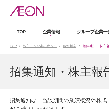
TOP
企業情報
グループ企業
一
TOP
株主・投資家の皆さま
IR資料室
招集通知・株主
招集通知・株主報
招集通知は、当該期間の業績概況や株式
がご確認いただけます。