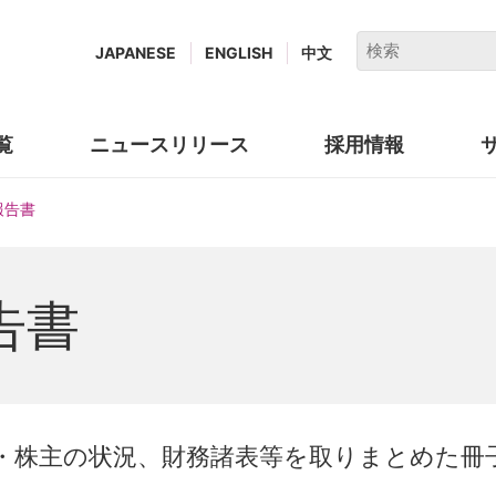
キ
JAPANESE
ENGLISH
中文
ー
ワ
ー
覧
ニュースリリース
採用情報
(new
ド
window.)
で
報告書
検
索
告書
・株主の状況、財務諸表等を取りまとめた冊