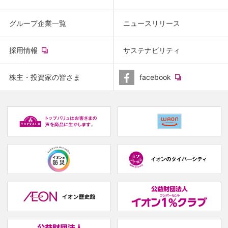
グループ企業一覧
ニュースリリース
(new
採用情報
サステナビリティ
window.)
(new
株主・投資家の皆さま
facebook
window.)
(new
(
window.)
w
(new
(new
window.)
window.)
(
w
(new
(