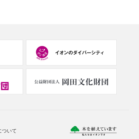
(new
(new
window.)
window.)
(new
(new
window.)
window.
について