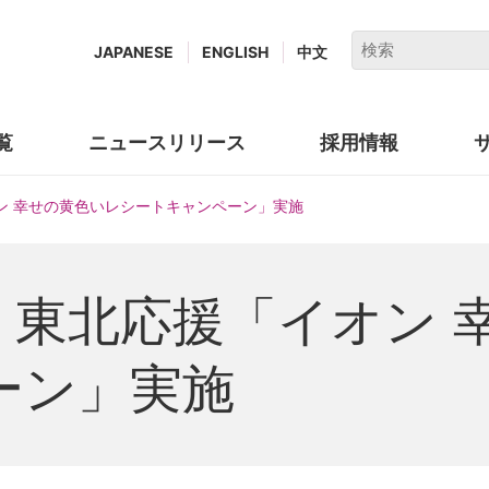
キ
JAPANESE
ENGLISH
中文
ー
ワ
ー
覧
ニュースリリース
採用情報
(new
ド
window.)
で
「イオン 幸せの黄色いレシートキャンペーン」実施
検
索
(月)、東北応援「イオン
ーン」実施