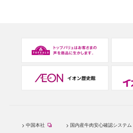
(new
window.)
(new
中国本社
国内産牛肉安心確認システム
window.)