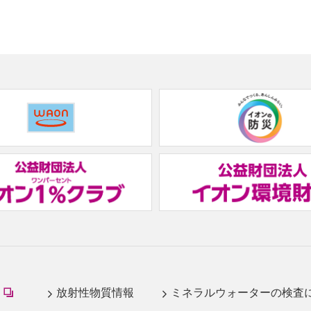
(new
window.)
(new
window.)
(new
放射性物質情報
ミネラルウォーターの検査
window.)