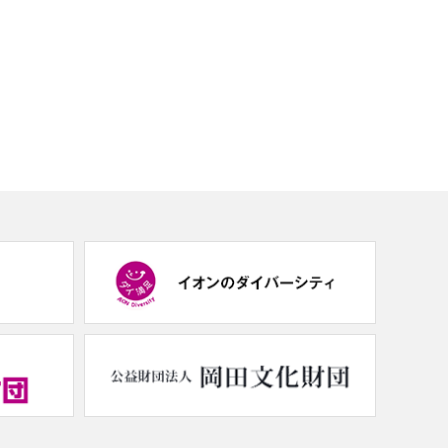
(new
(new
window.)
window.)
(new
(new
window.)
window.