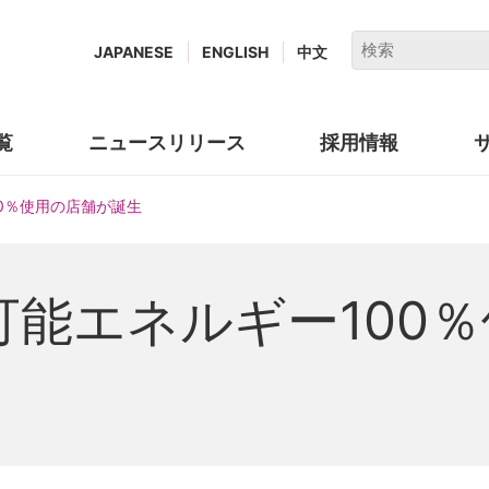
キ
JAPANESE
ENGLISH
中文
ー
ワ
ー
覧
ニュースリリース
採用情報
(new
ド
window.)
で
0％使用の店舗が誕生
検
索
能エネルギー100