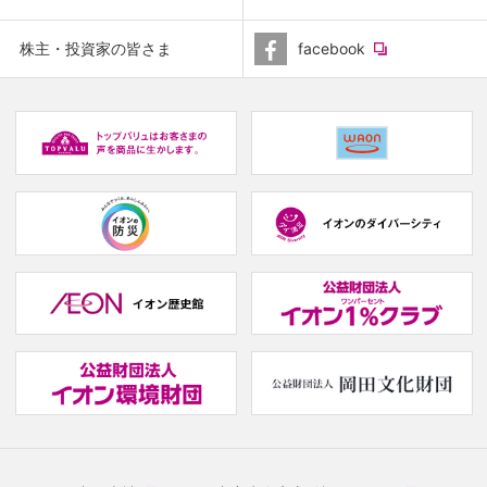
window.)
(new
株主・投資家の皆さま
facebook
window.)
(new
(
window.)
w
(new
(new
window.)
window.)
(
w
(new
(
window.)
w