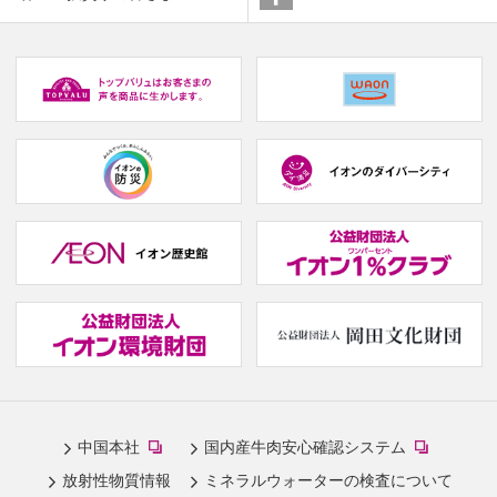
window.)
(new
(
window.)
w
(new
(new
window.)
window.)
(
w
(new
(
window.)
w
(new
(new
中国本社
国内産牛肉安心確認システム
window.)
window.)
放射性物質情報
ミネラルウォーターの検査について