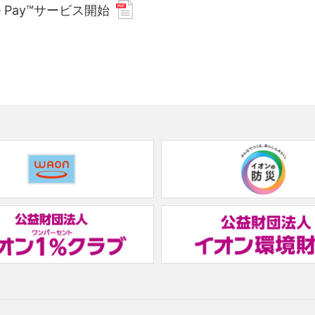
 Pay™サービス開始
(new
window.)
(new
window.)