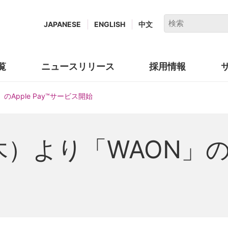
キ
JAPANESE
ENGLISH
中文
ー
ワ
ー
覧
ニュースリリース
採用情報
(new
ド
window.)
で
Apple Pay™サービス開始
検
索
より「WAON」のApp