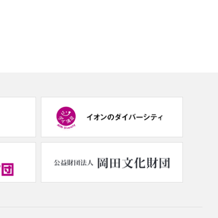
(new
(new
window.)
window.)
(new
(new
window.)
window.