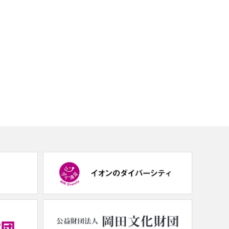
(new
(new
window.)
window.)
(new
(new
window.)
window.