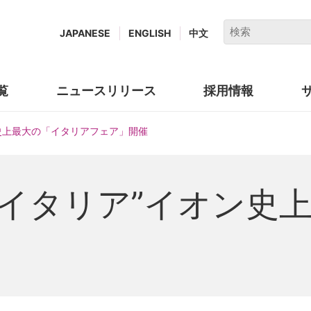
キ
JAPANESE
ENGLISH
中文
ー
ワ
ー
覧
ニュースリリース
採用情報
(new
ド
window.)
で
史上最大の「イタリアフェア」開催
検
索
でイタリア”イオン史