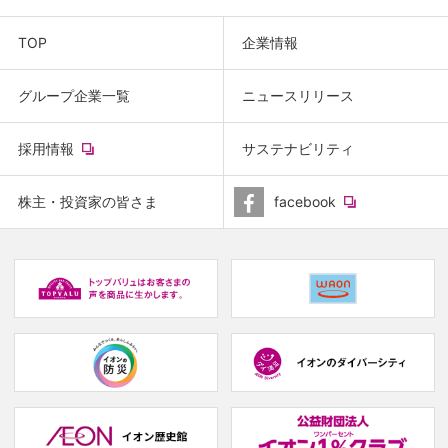
TOP
企業情報
グループ企業一覧
ニュースリリース
(new
採用情報
サステナビリティ
window.)
(new
株主・投資家の皆さま
facebook
window.)
(new
(
window.)
w
(new
(new
window.)
window.)
(
w