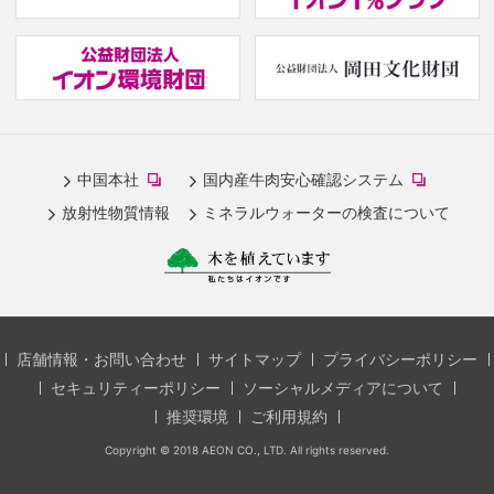
(new
(
window.)
w
(new
(new
中国本社
国内産牛肉安心確認システム
window.)
window.)
放射性物質情報
ミネラルウォーターの検査について
店舗情報・お問い合わせ
サイトマップ
プライバシーポリシー
セキュリティーポリシー
ソーシャルメディアについて
推奨環境
ご利用規約
Copyright © 2018 AEON CO., LTD. All rights reserved.