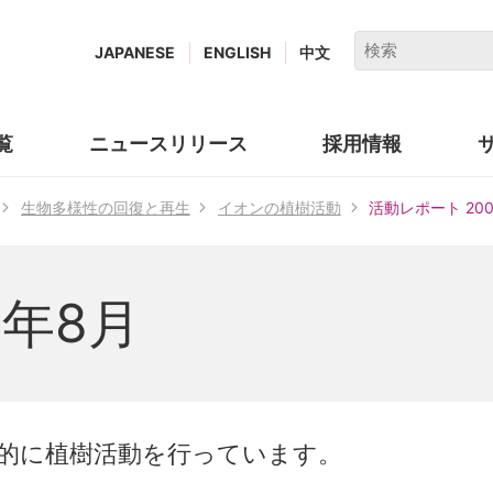
キ
JAPANESE
ENGLISH
中文
ー
ワ
ー
覧
ニュースリリース
採用情報
(new
ド
window.)
で
生物多様性の回復と再生
イオンの植樹活動
活動レポート 20
検
索
9年8月
的に植樹活動を行っています。