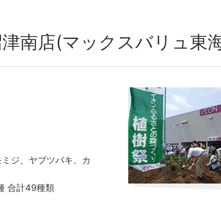
沼津南店(マックスバリュ東海
モミジ、ヤブツバキ、カ
種 合計49種類