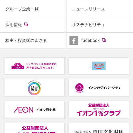
グループ企業一覧
ニュースリリース
(new
採用情報
サステナビリティ
window.)
(new
株主・投資家の皆さま
facebook
window.)
(new
(
window.)
w
(new
(new
window.)
window.)
(
w
(new
(