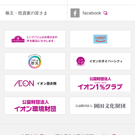
window.)
(new
株主・投資家の皆さま
facebook
window.)
(new
(
window.)
w
(new
(new
window.)
window.)
(
w
(new
(
window.)
w