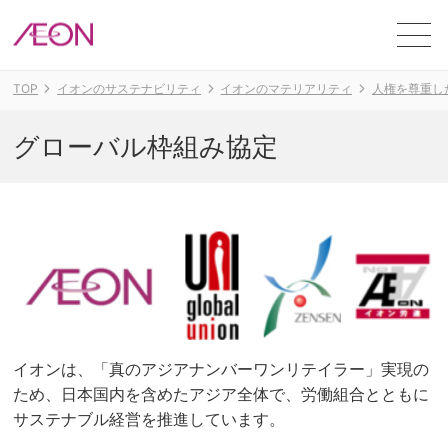
ME
TOP
イオンのサステナビリティ
イオンのマテリアリティ
人権を尊重し
グローバル枠組み協定
イオンは、「真のアジアナンバーワンリテイラー」実現の
ため、日本国内を含めたアジア全体で、労働組合とともに
サステナブル経営を推進しています。