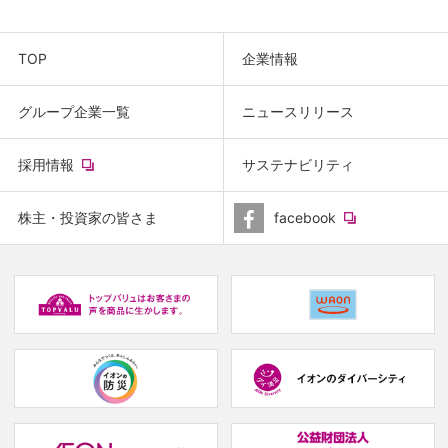
TOP
企業情報
グループ企業一覧
ニュースリリース
(new
採用情報
サステナビリティ
window.)
(new
株主・投資家の皆さま
facebook
window.)
(new
(
window.)
w
(new
(new
window.)
window.)
(