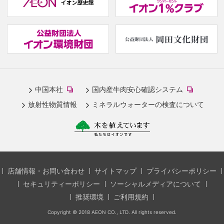
w
(new
(
window.)
w
(new
(new
中国本社
国内産牛肉安心確認システム
window.)
window.)
放射性物質情報
ミネラルウォーターの検査について
店舗情報・お問い合わせ
サイトマップ
プライバシーポリシー
セキュリティーポリシー
ソーシャルメディアについて
推奨環境
ご利用規約
Copyright © 2018 AEON CO., LTD. All rights reserved.