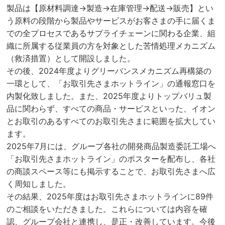
製品は【原材料調達→製造→在庫管理→配送→販売】とい
う原料の段階から製品やサービスがお客さまの手に届くま
での全プロセスであるサプライチェーンに関わる企業、組
織に所属する従業員の方を対象とした苦情処理メカニズム
（救済措置）として開設しました。
その後、2024年度よりグリーバンスメカニズム再構築の
一環として、「お取引先さまホットライン」の通報窓口を
内製化致しました。また、2025年度よりトップバリュ製
品に関わらず、すべての商品・サービスといった、イオン
とお取引のあるすべてのお取引先さまに範囲を拡大してい
ます。
2025年7月には、グループ各社の開発商品製造委託工場へ
「お取引先さまホットライン」のポスターを配布し、各社
の商談スペース等にも掲示することで、お取引先さまへ広
く周知しました。
その結果、2025年度はお取引先さまホットラインに89件
のご相談をいただきました。これらについては内容を確
認、グループ会社と連携し、是正・改善しています。今後