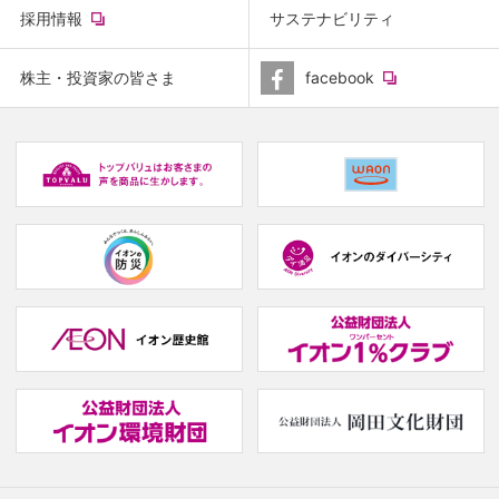
(new
採用情報
サステナビリティ
window.)
(new
株主・投資家の皆さま
facebook
window.)
(new
(
window.)
w
(new
(new
window.)
window.)
(
w
(new
(
window.)
w