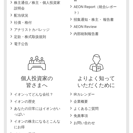
株主通信／株主・個人投資家
AEON Report（統合レポー
説明会
ト）
配当状況
招集通知・株主・ 報告書
社債・格付
AEON Review
アナリストカバレッジ
内部統制報告書
定款・株式取扱規則
電子公告
個人投資家の
よりよく知って
皆さまへ
いただくために
イオンってどんな会社？
IRカレンダー
イオンの歴史
企業概要
あなたの日常にはイオンがい
よくあるご質問
っぱい
免責事項
イオンの株主になるとこんな
お問い合わせ
にお得