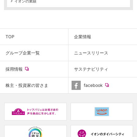
イオンの業績
TOP
企業情報
グループ企業一覧
ニュースリリース
(new
採用情報
サステナビリティ
window.)
(new
株主・投資家の皆さま
facebook
window.)
(new
(
window.)
w
(new
(new
window.)
window.)