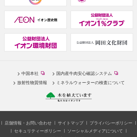
(
w
(new
(
window.)
w
(new
(new
中国本社
国内産牛肉安心確認システム
window.)
window.)
放射性物質情報
ミネラルウォーターの検査について
店舗情報・お問い合わせ
サイトマップ
プライバシーポリシー
セキュリティーポリシー
ソーシャルメディアについて