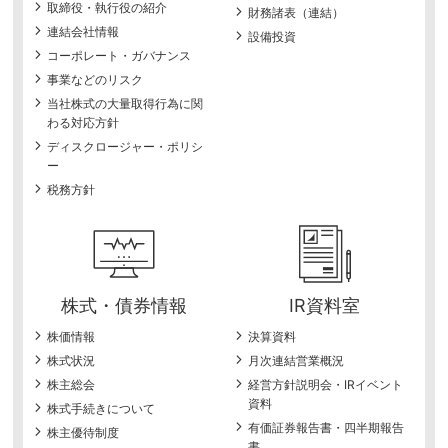
取締役・執行役の紹介
財務諸表（連結）
連結会社情報
設備投資
コーポレート・ガバナンス
事業などのリスク
当社株式の大量取得行為に関
わる対応方針
ディスクロージャー・ポリシ
ー
税務方針
株式・債券情報
IR資料室
株価情報
決算資料
株式状況
月次連結営業概況
株主総会
経営方針説明会・IRイベント
資料
株式手続きについて
有価証券報告書・四半期報告
株主優待制度
書