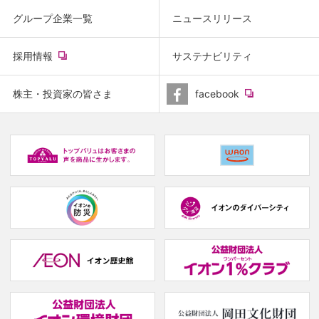
グループ企業一覧
ニュースリリース
(new
採用情報
サステナビリティ
window.)
(new
株主・投資家の皆さま
facebook
window.)
(new
(
window.)
w
(new
(new
window.)
window.)
(
w
(new
(
window.)
w