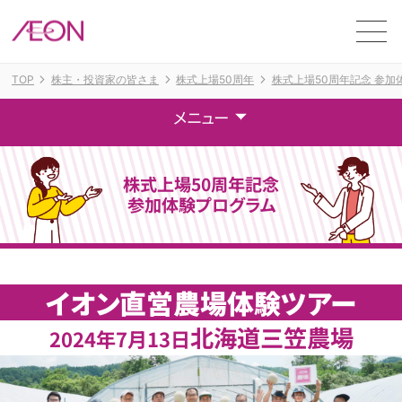
ME
TOP
株主・投資家の皆さま
株式上場50周年
株式上場50周年記念 参加
メニュー
株式上場50周年記念
参加体験プログラム
イオン直営農場体験ツアー
北海道三笠農場
2024年7月13日