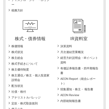
ー
税務方針
株式・債券情報
IR資料室
株価情報
決算資料
株式状況
月次連結営業概況
株主総会
経営方針説明会・IRイベント
資料
株式手続きについて
有価証券報告書・四半期報告
株主優待制度
書
株主通信／株主・個人投資家
AEON Report（統合レポー
説明会
ト）
配当状況
招集通知・株主・ 報告書
社債・格付
AEON Review
アナリストカバレッジ
内部統制報告書
定款・株式取扱規則