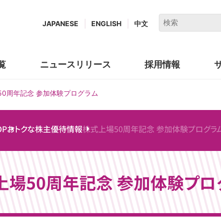
キ
JAPANESE
ENGLISH
中文
ー
ワ
ー
覧
ニュースリリース
採用情報
(new
ド
window.)
で
50周年記念 参加体験プログラム
検
索
OP
おトクな株主優待情報
株式上場50周年記念 参加体験プログラ
上場50周年記念
参加体験プロ