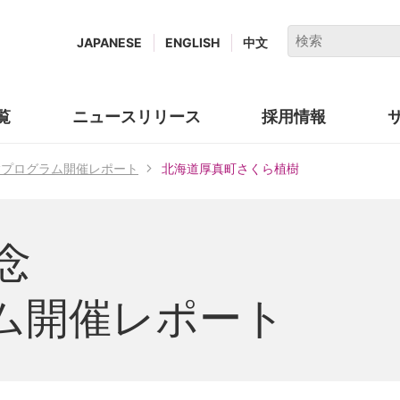
キ
JAPANESE
ENGLISH
中文
ー
ワ
ー
覧
ニュースリリース
採用情報
(new
ド
window.)
で
験プログラム開催レポート
北海道厚真町さくら植樹
検
索
念
ム開催レポート