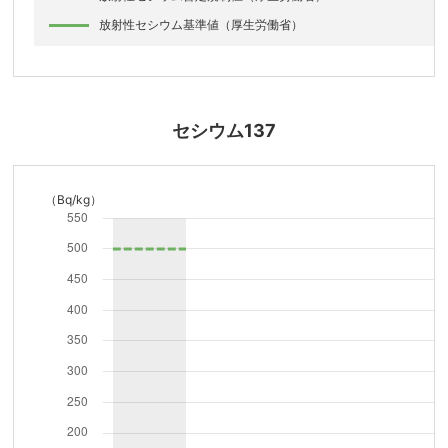
放射性セシウム基準値（厚生労働省）
セシウム137