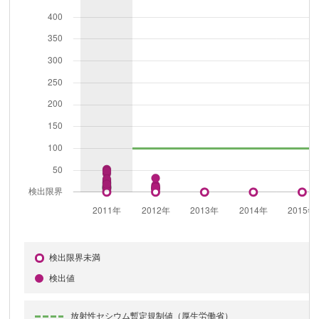
検出限界未満
検出値
放射性セシウム暫定規制値（厚生労働省）