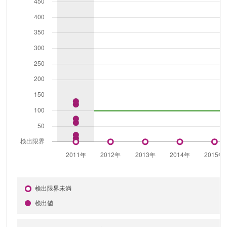
検出限界未満
検出値