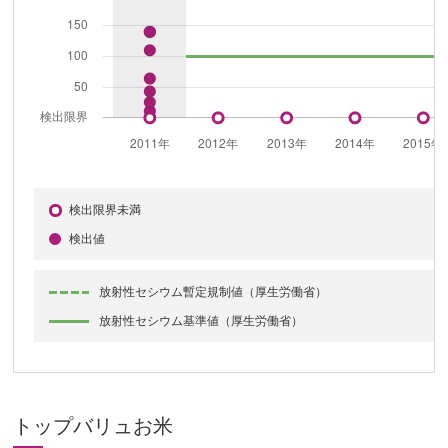
検出限界未満
検出値
放射性セシウム暫定規制値（厚生労働省）
放射性セシウム基準値（厚生労働省）
トップバリュお米