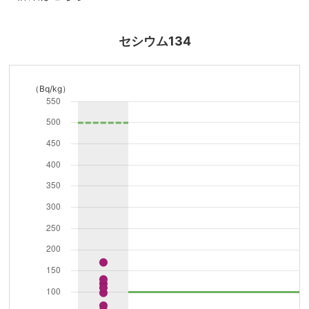
セシウム134