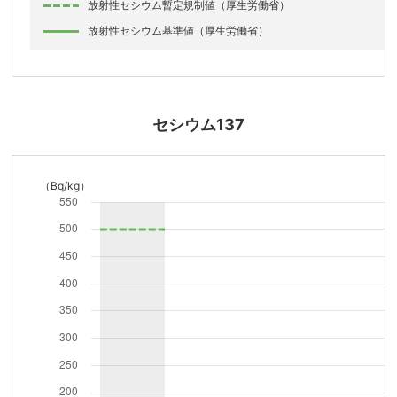
放射性セシウム暫定規制値（厚生労働省）
放射性セシウム基準値（厚生労働省）
セシウム137