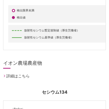
検出限界未満
検出値
放射性セシウム暫定規制値（厚生労働省）
放射性セシウム基準値（厚生労働省）
イオン農場農産物
詳細はこちら
セシウム134