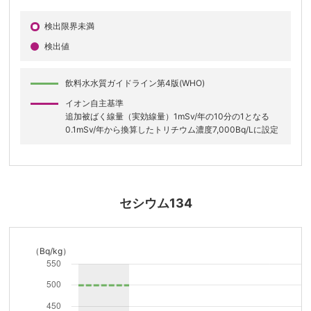
検出限界未満
検出値
飲料水水質ガイドライン第4版(WHO)
イオン自主基準
追加被ばく線量（実効線量）1mSv/年の10分の1となる
0.1mSv/年から換算したトリチウム濃度7,000Bq/Lに設定
セシウム134