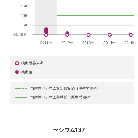
検出限界未満
検出値
放射性セシウム暫定規制値（厚生労働省）
放射性セシウム基準値（厚生労働省）
セシウム137