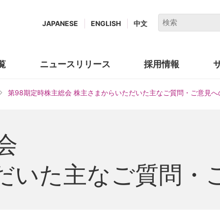
キ
JAPANESE
ENGLISH
中文
ー
ワ
ー
覧
ニュースリリース
採用情報
(new
ド
window.)
で
第98期定時株主総会 株主さまからいただいた主なご質問・ご意見へ
検
索
会
だいた主なご質問・