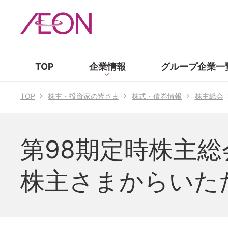
TOP
企業情報
グループ企業
一
TOP
株主・投資家の皆さま
株式・債券情報
株主総会
第98期定時株主総
株主さまからいた