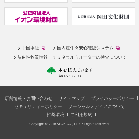
(new
(
window.)
w
(new
(new
中国本社
国内産牛肉安心確認システム
window.)
window.)
放射性物質情報
ミネラルウォーターの検査について
店舗情報・お問い合わせ
サイトマップ
プライバシーポリシー
セキュリティーポリシー
ソーシャルメディアについて
推奨環境
ご利用規約
Copyright © 2018 AEON CO., LTD. All rights reserved.