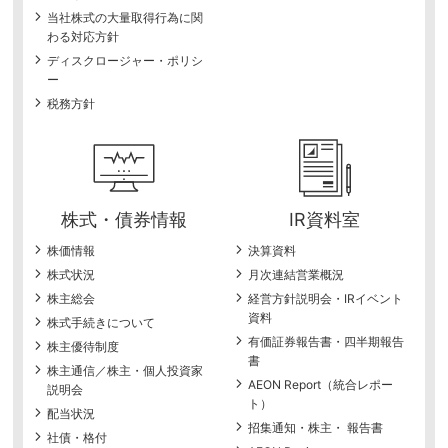
当社株式の大量取得行為に関
わる対応方針
ディスクロージャー・ポリシ
ー
税務方針
株式・債券情報
IR資料室
株価情報
決算資料
株式状況
月次連結営業概況
株主総会
経営方針説明会・IRイベント
資料
株式手続きについて
有価証券報告書・四半期報告
株主優待制度
書
株主通信／株主・個人投資家
AEON Report（統合レポー
説明会
ト）
配当状況
招集通知・株主・ 報告書
社債・格付