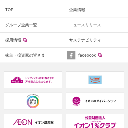
TOP
企業情報
グループ企業一覧
ニュースリリース
(new
採用情報
サステナビリティ
window.)
(new
株主・投資家の皆さま
facebook
window.)
(new
(
window.)
w
(new
(new
window.)
window.)
(
w